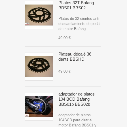
PLatos 32T Bafang
BBS01 BBS02
Platos de 32 dientes anti-
descarrilamiento de pedal
de motor Bafang...
49,00 €
Plateau décalé 36
dents BBSHD
49,00 €
adaptador de platos
104 BCD Bafang
BBS01b BBS02b
adaptador de platos
104BCD para girar el
motor Bafang BBS01 y