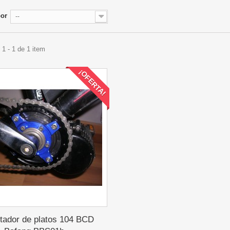
por
--
1 - 1 de 1 item
¡OFERTA!
tador de platos 104 BCD