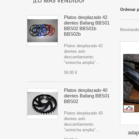
¡LO MÁS VENDIDO!
Ordenar 
Platos desplazado 42
dientes Bafang BBS01
BBS02 BBS01b
Mostrando 
BBS02b
Platos desplazado 42
dientes anti-
descarrilamiento
"estrecha amplia"...
59,00 €
Platos desplazado 40
dientes Bafang BBS01
BBS02
Platos desplazado 40
dientes anti-
descarrilamiento
"estrecha amplia"...
adap