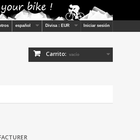
otros
español
Divisa :
EUR
Iniciar sesión
Carrito:
vacío
FACTURER