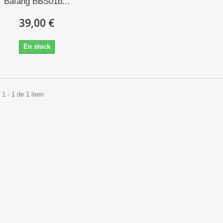
Bafang BBS01b...
39,00 €
En stock
1 - 1 de 1 item