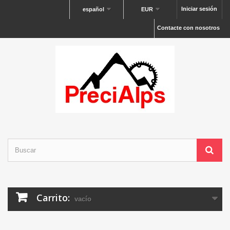
Iniciar sesión
español
EUR
Contacte con nosotros
Carrito:
vacío