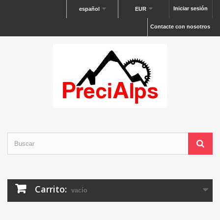
Iniciar sesión
español
EUR
Contacte con nosotros
Carrito:
vacío