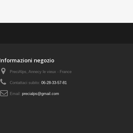
Informazioni negozio
PreciAlps, Annecy le vieux - France
Contattaci subito:
06-28-33-57-81
Email:
precialps@gmail.com