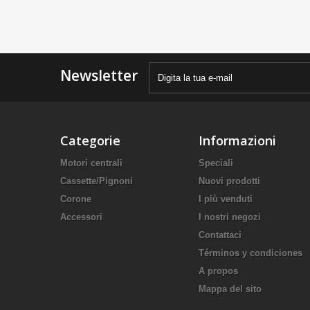
Newsletter
Categorie
Informazioni
Motori centrali
Speciali
Cassette/Pignoni
Nuovi prodotti
Corone
I più venduti
Accessori
I nostri negozi
Contattaci
Términos y condiciones
A propos
Mappa del sito