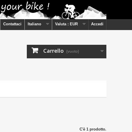
Contattaci
Italiano
Valuta :
EUR
Accedi
Carrello
(vuoto)
C'è 1 prodotto.