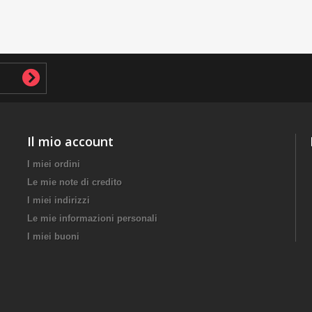
Il mio account
I miei ordini
Le mie note di credito
I miei indirizzi
Le mie informazioni personali
I miei buoni