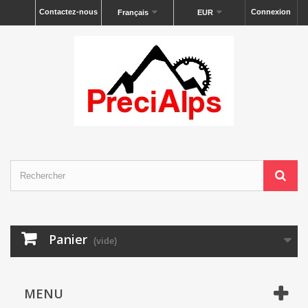
Contactez-nous
Connexion
Français
EUR
Panier
(vide)
MENU