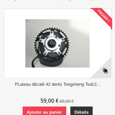
PROMO !
PLateau décalé 42 dents Tongsheng Tsdz2...
59,00 €
69,00 €
Ajouter au panier
Détails