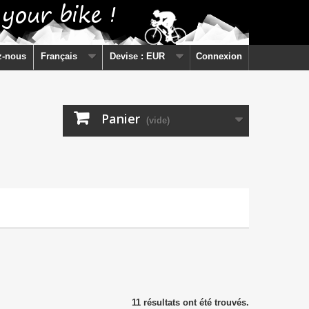
z-nous
Français
Devise :
EUR
Connexion
Panier
(vide)
11 résultats ont été trouvés.