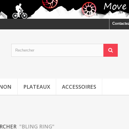
Contacte
GNON
PLATEAUX
ACCESSOIRES
ERCHER
"BLING RING"