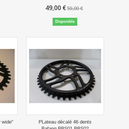
49,00 €
59,00 €
Disponible
 wide"
PLateau décalé 46 dents
Bafang BBS01 BBS02