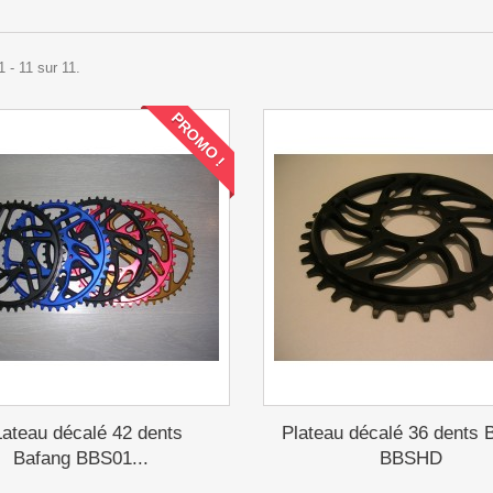
1 - 11 sur 11.
PROMO !
ateau décalé 42 dents
Plateau décalé 36 dents 
Bafang BBS01...
BBSHD