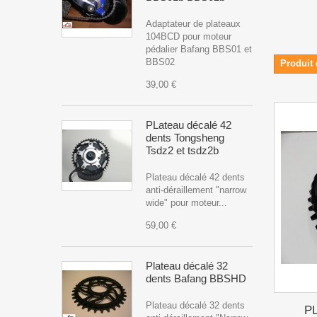
Adaptateur de plateaux
104BCD pour moteur
pédalier Bafang BBS01 et
BBS02
Produit 
39,00 €
PLateau décalé 42
dents Tongsheng
Tsdz2 et tsdz2b
Plateau décalé 42 dents
anti-déraillement "narrow
wide" pour moteur...
59,00 €
Plateau décalé 32
dents Bafang BBSHD
Plateau décalé 32 dents
PL