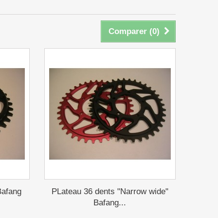
Comparer (
0
)
Bafang
PLateau 36 dents "Narrow wide"
Bafang...