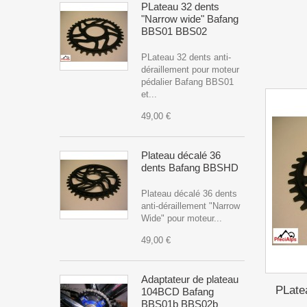
PLateau 32 dents
"Narrow wide" Bafang
BBS01 BBS02
PLateau 32 dents anti-
déraillement pour moteur
pédalier Bafang BBS01
et...
49,00 €
Plateau décalé 36
dents Bafang BBSHD
Plateau décalé 36 dents
anti-déraillement "Narrow
Wide" pour moteur...
49,00 €
Adaptateur de plateau
PLate
104BCD Bafang
BBS01b BBS02b