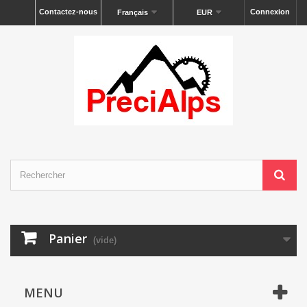
Contactez-nous
Connexion
Français
EUR
Panier
(vide)
MENU