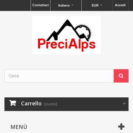
Contattaci
Accedi
Italiano
EUR
Carrello
(vuoto)
MENÙ