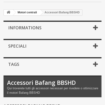
Motori centrali
Accessori Bafang BBSHD
INFORMATIONS
SPECIALI
TAGS
Accessori Bafang BBSHD
Qui troverete
tutti gli accessori necessari
per
rivedere o
ottimizzare
il
motori
Bafang BBSHD