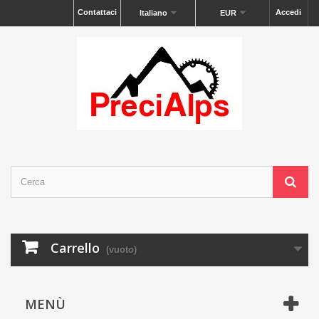
Contattaci
Accedi
Italiano
EUR
Carrello
(vuoto)
MENÙ