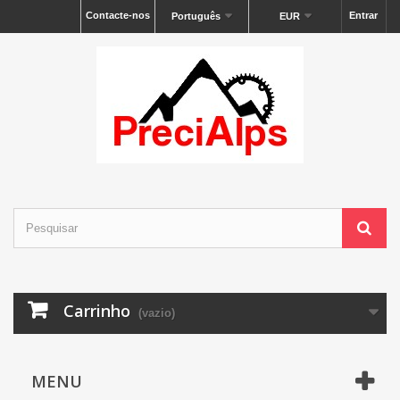
Contacte-nos
Entrar
Português
EUR
Carrinho
(vazio)
MENU