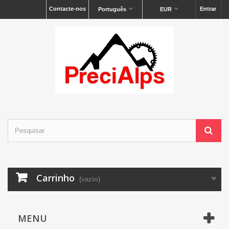
Contacte-nos
Entrar
Português
EUR
Carrinho
(vazio)
MENU