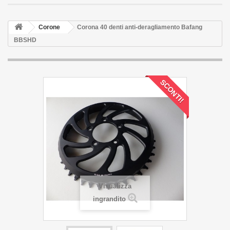
Corone
Corona 40 denti anti-deragliamento Bafang
BBSHD
SCONTI!
Visualizza
ingrandito