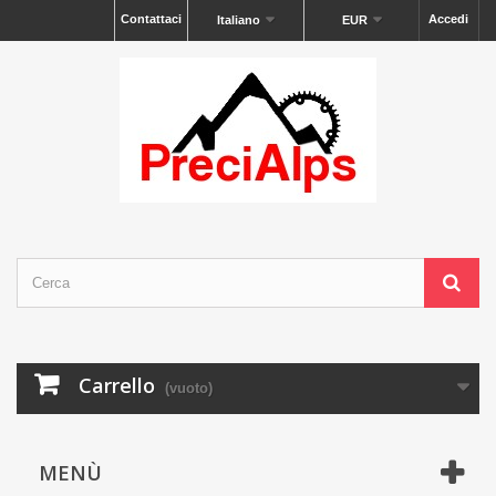
Contattaci
Accedi
Italiano
EUR
Carrello
(vuoto)
MENÙ