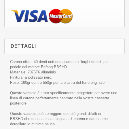
DETTAGLI
Corona offset
40
denti anti-
deragliamento
"
larghi
stretti"
per
pedale
del motore
Bafang
BBSHD.
Materiale
:
7075T6
alluminio
Finitura:
anodizzato
nero.
Peso
:
180gr
contro
55
0gr
per la piastra
del ferro
originale
Questo vassoio
è stato specificamente
progettato per avere una
linea di
catena
perfettamente centrato
nella vostra
cassetta
posteriore
.
Questo vassoio
può correggere
due più grandi
difetti
di
BBSHD
che sono
la linea sbagliata
di
catena e
catena che
deragliare
la minima
pausa.