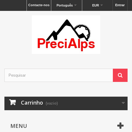
Contacte-nos
Entrar
Português
EUR
Carrinho
(vazio)
MENU