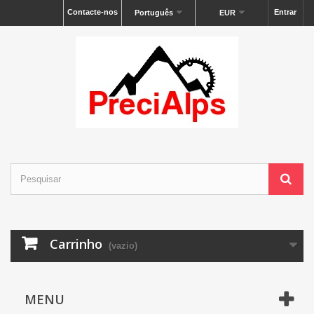
Contacte-nos
Entrar
Português
EUR
Carrinho
(vazio)
MENU