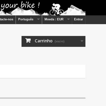
tacte-nos
Português
Moeda :
EUR
Entrar
Carrinho
(vazio)