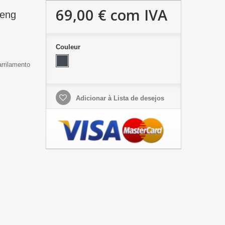
69,00 €
com IVA
heng
Couleur
arrilamento
Adicionar à Lista de desejos