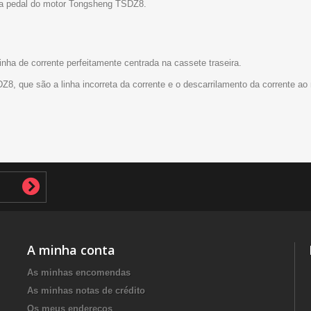
para pedal do motor Tongsheng TSDZ8.
inha de corrente perfeitamente centrada na cassete traseira.
DZ8, que são a linha incorreta da corrente e o descarrilamento da corrente 
A minha conta
As minhas encomendas
As minhas notas de crédito
Os meus endereços