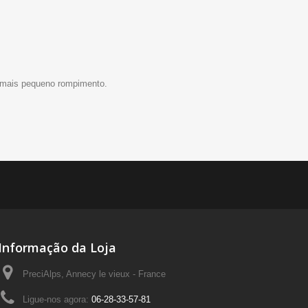
ao mais pequeno rompimento.
Informação da Loja
PreciAlps, Annecy le vieux - France
Ligue-nos agora:
06-28-33-57-81