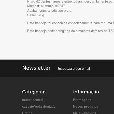
Prato 42 dentes largos e estreitos anti-descarrilamento 
Material: alumínio 7075T6.
Acabamento: anodizado preto.
Peso: 190g
Esta bandeja foi concebida especificamente para ter uma l
Esta bandeja pode corrigir os dois maiores defeitos do TS
Newsletter
Categorias
Informação
motor central
Promoções
cassete/roda dentada
Novos produtos
Pratos
Mais Vendidos