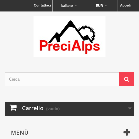
Contattaci
Accedi
Italiano
EUR
Carrello
(vuoto)
MENÙ